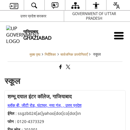
GOVERNMENT OF UTTAR
उत्तर प्रदेश सरकार
PRADESH
गाजियाबाद
GHAZIABAD
स्कूल
मुख्य पृष्ठ
निर्देशिका
सार्वजनिक उपयोगिताएँ
स्कूल
शम्भू दयाल इंटर कॉलेज, गाजियाबाद
ब्लॉक बी, जीटी रोड, घंटाघर, नया गंज, , उत्तर प्रदेश
ईमेल :
ssgzb024[at]yahoo[dot]co[dot]in
फोन :
0120-4373329
पिन कोड :
201001