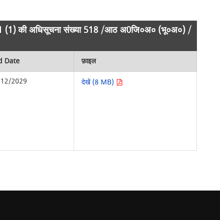
ारा-11 (1) की अधिसूचना संख्या 518 /आठ अ0जि०अ० (भू०अ०) /
d Date
फ़ाइल
/12/2029
देखें (8 MB)