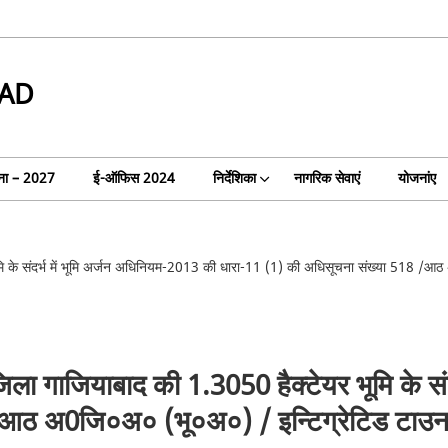
AD
ा – 2027
ई-ऑफिस 2024
निर्देशिका
नागरिक सेवाएं
योजनांए
मि के संदर्भ में भूमि अर्जन अधिनियम-2013 की धारा-11 (1) की अधिसूचना संख्या 518 /आ
ला गाजियाबाद की 1.3050 हैक्टेयर भूमि के सं
/आठ अ0जि०अ० (भू०अ०) / इन्टिग्रेटिड टाउन