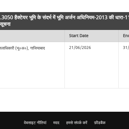
.3050 हैक्टेयर भूमि के संदर्भ में भूमि अर्जन अधिनियम-2013 की ध
 सूचना
Start Date
En
21/06/2026
31
िलाधिकारी (भू०अ०), गाजियाबाद
वेबसाइट नीतियां
मदद
हमसे संपर्क करें
फ़ीडबैक