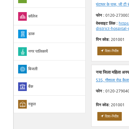
घंटाघर के पास, जी टी 
फोन :
0120-27300
कॉलेज
वेबसाइट लिंक :
https
district-hospita
डाक
पिन कोड:
201001
नगर पालिकायें
दिशा-निर्देश
बिजली
नया जिला महिला अस्प
535, गौशाला रोड,कैला
बैंक
फोन :
0120-27904
स्कूल
पिन कोड:
201001
दिशा-निर्देश